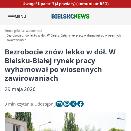
Uwaga! Upał st.3 (4 powiaty) (komunikat RSO)
MENU
Strona główna
Wiadomości
Bezrobocie znów lekko w dół. W Bielsku‑Białej rynek pracy wyhamował po wiosennych
zawirowaniach
Bezrobocie znów lekko w dół. W
Bielsku‑Białej rynek pracy
wyhamował po wiosennych
zawirowaniach
29 maja 2026
3 min czytania
Udostępnij