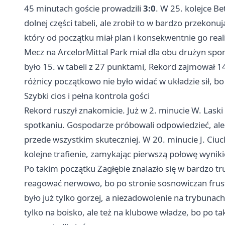
45 minutach goście prowadzili
3:0
. W 25. kolejce Be
dolnej części tabeli, ale zrobił to w bardzo przekon
który od początku miał plan i konsekwentnie go real
Mecz na ArcelorMittal Park miał dla obu drużyn sp
było 15. w tabeli z 27 punktami, Rekord zajmował 14.
różnicy początkowo nie było widać w układzie sił, bo
Szybki cios i pełna kontrola gości
Rekord ruszył znakomicie. Już w 2. minucie W. Laski
spotkaniu. Gospodarze próbowali odpowiedzieć, ale t
przede wszystkim skuteczniej. W 20. minucie J. Ciuc
kolejne trafienie, zamykając pierwszą połowę wynik
Po takim początku Zagłębie znalazło się w bardzo t
reagować nerwowo, bo po stronie sosnowiczan frus
było już tylko gorzej, a niezadowolenie na trybunach
tylko na boisko, ale też na klubowe władze, bo po t