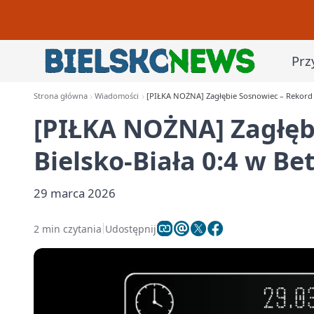
Prz
Strona główna
Wiadomości
[PIŁKA NOŻNA] Zagłębie Sosnowiec – Rekord Bie
[PIŁKA NOŻNA] Zagłęb
Bielsko-Biała 0:4 w Betc
29 marca 2026
2 min czytania
Udostępnij