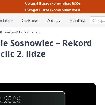
Uwaga! Burze (komunikat RSO)
Uwaga! Burze (komunikat RSO)
ydatne
Ciekawe
Zobacz
Kontakt
lsko-Biała 0:4 w Betclic 2. lidze
ie Sosnowiec – Rekord
lic 2. lidze