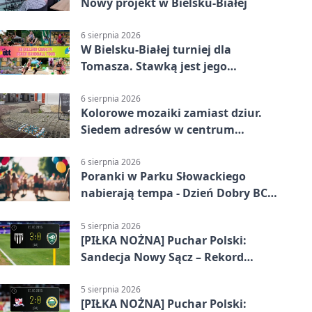
Nowy projekt w Bielsku-Białej
6 sierpnia 2026
W Bielsku-Białej turniej dla
Tomasza. Stawką jest jego
samodzielność
6 sierpnia 2026
Kolorowe mozaiki zamiast dziur.
Siedem adresów w centrum
Bielska-Białej
6 sierpnia 2026
Poranki w Parku Słowackiego
nabierają tempa - Dzień Dobry BCK
wraca
5 sierpnia 2026
[PIŁKA NOŻNA] Puchar Polski:
Sandecja Nowy Sącz – Rekord
Bielsko-Biała 3:0
5 sierpnia 2026
[PIŁKA NOŻNA] Puchar Polski: