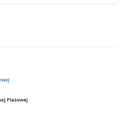
żowej
nej Plażowej