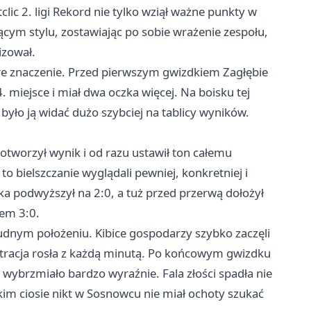
tclic 2. ligi Rekord nie tylko wziął ważne punkty w
ującym stylu, zostawiając po sobie wrażenie zespołu,
izował.
ore znaczenie. Przed pierwszym gwizdkiem Zagłębie
 miejsce i miał dwa oczka więcej. Na boisku tej
 było ją widać dużo szybciej na tablicy wyników.
 otworzył wynik i od razu ustawił ton całemu
o bielszczanie wyglądali pewniej, konkretniej i
ka podwyższył na 2:0, a tuż przed przerwą dołożył
iem 3:0.
rudnym położeniu. Kibice gospodarzy szybko zaczęli
tracja rosła z każdą minutą. Po końcowym gwizdku
 wybrzmiało bardzo wyraźnie. Fala złości spadła nie
akim ciosie nikt w Sosnowcu nie miał ochoty szukać