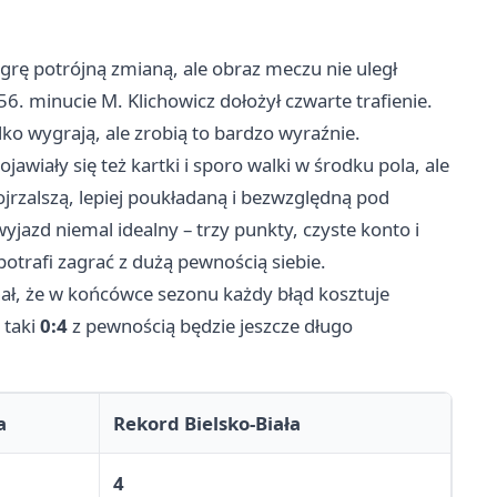
rę potrójną zmianą, ale obraz meczu nie uległ
6. minucie M. Klichowicz dołożył czwarte trafienie.
ylko wygrają, ale zrobią to bardzo wyraźnie.
awiały się też kartki i sporo walki w środku pola, ale
ojrzalszą, lepiej poukładaną i bezwzględną pod
yjazd niemal idealny – trzy punkty, czyste konto i
potrafi zagrać z dużą pewnością siebie.
gnał, że w końcówce sezonu każdy błąd kosztuje
 taki
0:4
z pewnością będzie jeszcze długo
a
Rekord Bielsko-Biała
4