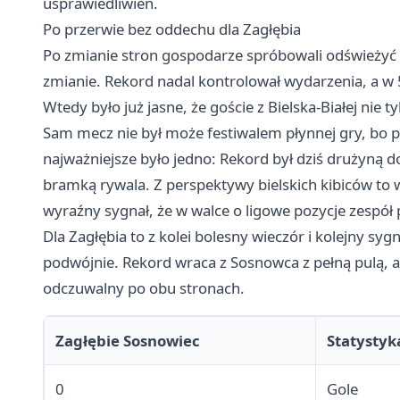
usprawiedliwień.
Po przerwie bez oddechu dla Zagłębia
Po zmianie stron gospodarze spróbowali odświeżyć g
zmianie. Rekord nadal kontrolował wydarzenia, a w 5
Wtedy było już jasne, że goście z Bielska-Białej nie t
Sam mecz nie był może festiwalem płynnej gry, bo poj
najważniejsze było jedno: Rekord był dziś drużyną d
bramką rywala. Z perspektywy bielskich kibiców to w
wyraźny sygnał, że w walce o ligowe pozycje zespół 
Dla Zagłębia to z kolei bolesny wieczór i kolejny sy
podwójnie. Rekord wraca z Sosnowca z pełną pulą, a
odczuwalny po obu stronach.
Zagłębie Sosnowiec
Statystyk
0
Gole