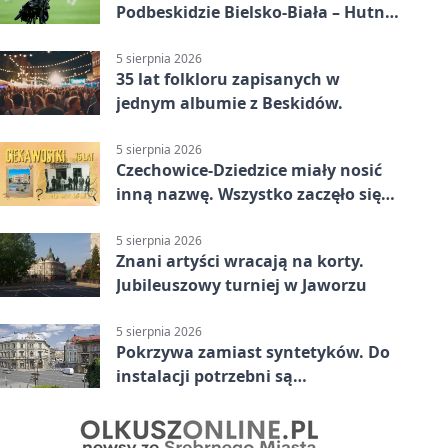
Podbeskidzie Bielsko-Biała – Hutnik
Kraków 2:0. Dwa gole K. Twardosza
w Dankowicach
5 sierpnia 2026
35 lat folkloru zapisanych w
jednym albumie z Beskidów.
5 sierpnia 2026
Czechowice-Dziedzice miały nosić
inną nazwę. Wszystko zaczęło się
od sporu
5 sierpnia 2026
Znani artyści wracają na korty.
Jubileuszowy turniej w Jaworzu
5 sierpnia 2026
Pokrzywa zamiast syntetyków. Do
instalacji potrzebni są
wolontariusze