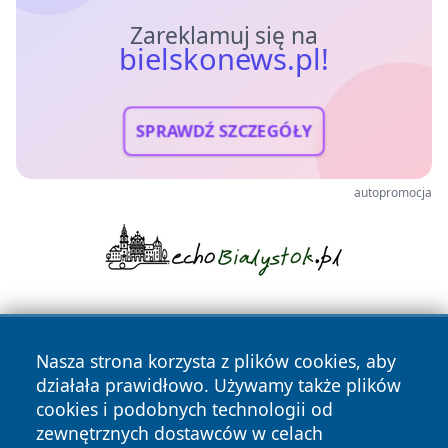
Zareklamuj się na
bielskonews.pl!
SPRAWDŹ SZCZEGÓŁY
autopromocja
Nasza strona korzysta z plików cookies, aby
działała prawidłowo. Używamy także plików
cookies i podobnych technologii od
zewnętrznych dostawców w celach
Copyright © 2026 bielskonews.pl Wszystkie prawa