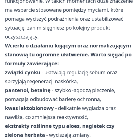
funkcjonowanie. W takich momentach duże znaczenie
ma wsparcie stosowane pomiędzy myciami, które
pomaga wyciszyć podrażnienia oraz ustabilizować
sytuację, zanim sięgniesz po kolejny produkt
oczyszczający.
Wcierki o działaniu kojącym oraz normalizującym
stanowią tu ogromne ułatwienie. Warto sięgać po
formuły zawierające:
związki cynku
- ułatwiają regulację sebum oraz
sprzyjają regeneracji naskórka,
pantenol, betainę
- szybko łagodzą pieczenie,
pomagają odbudować barierę ochronną,
kwas laktobionowy
- delikatnie wygładza oraz
nawilża, co zmniejsza reaktywność,
ekstrakty roślinne typu aloes, nagietek czy
zielona herbata
- wyciszają zmiany.