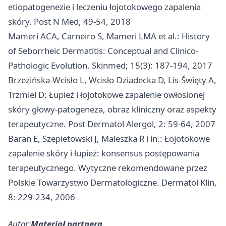
etiopatogenezie i leczeniu łojotokowego zapalenia
skóry. Post N Med, 49-54, 2018
Mameri ACA, Carneiro S, Mameri LMA et al.: History
of Seborrheic Dermatitis: Conceptual and Clinico-
Pathologic Evolution. Skinmed; 15(3): 187-194, 2017
Brzezińska-Wcisło L, Wcisło-Dziadecka D, Lis-Święty A,
Trzmiel D: Łupież i łojotokowe zapalenie owłosionej
skóry głowy-patogeneza, obraz kliniczny oraz aspekty
terapeutyczne. Post Dermatol Alergol, 2: 59-64, 2007
Baran E, Szepietowski J, Maleszka R i in.: Łojotokowe
zapalenie skóry i łupież: konsensus postępowania
terapeutycznego. Wytyczne rekomendowane przez
Polskie Towarzystwo Dermatologiczne. Dermatol Klin,
8: 229-234, 2006
Autor:
Materiał partnera