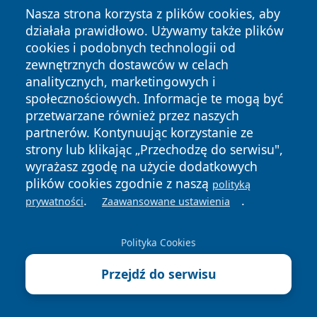
Nasza strona korzysta z plików cookies, aby
działała prawidłowo. Używamy także plików
Przydatne dane teleadresowe
cookies i podobnych technologii od
zewnętrznych dostawców w celach
Książnica Beskidzka Filia Osiedle Stare Bielsko w
analitycznych, marketingowych i
Bielsku - Białej - kontakt, godziny, informacje
społecznościowych. Informacje te mogą być
Książnica Beskidzka - Filia Hałcnów w Bielsku-Białej
przetwarzane również przez naszych
partnerów. Kontynuując korzystanie ze
Parafia św. Mikołaja w Bielsku-Białej - historia,
strony lub klikając „Przechodzę do serwisu",
sanktuarium i katedra
wyrażasz zgodę na użycie dodatkowych
Powiatowa Stacja Sanitarno-Epidemiologiczna w
plików cookies zgodnie z naszą
polityką
Bielsku-Białej - kontakt, nadzór, badania
.
.
prywatności
Zaawansowane ustawienia
Parafia Narodzenia NMP w Bielsku-Białej - kancelaria,
adoracja, cmentarz
Polityka Cookies
Zakład Gospodarki Mieszkaniowej w Bielsku-Białej -
Przejdź do serwisu
kontakt i godziny