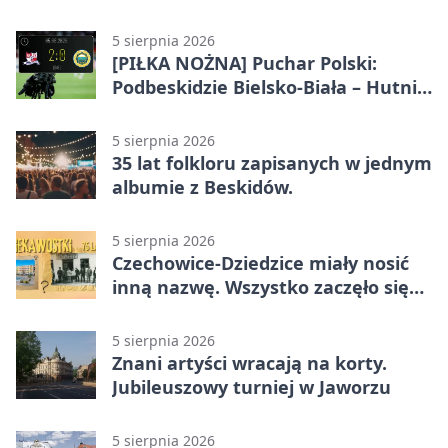
Bielsko-Biała 3:0
5 sierpnia 2026
[PIŁKA NOŻNA] Puchar Polski:
Podbeskidzie Bielsko-Biała – Hutnik
Kraków 2:0. Dwa gole K. Twardosza
w Dankowicach
5 sierpnia 2026
35 lat folkloru zapisanych w jednym
albumie z Beskidów.
5 sierpnia 2026
Czechowice-Dziedzice miały nosić
inną nazwę. Wszystko zaczęło się
od sporu
5 sierpnia 2026
Znani artyści wracają na korty.
Jubileuszowy turniej w Jaworzu
5 sierpnia 2026