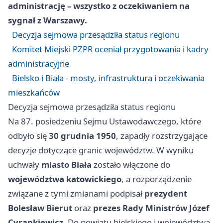
administrację – wszystko z oczekiwaniem na
sygnał z Warszawy.
Decyzja sejmowa przesądziła status regionu
Komitet Miejski PZPR oceniał przygotowania i kadry
administracyjne
Bielsko i Biała - mosty, infrastruktura i oczekiwania
mieszkańców
Decyzja sejmowa przesądziła status regionu
Na 87. posiedzeniu Sejmu Ustawodawczego, które
odbyło się
30 grudnia 1950
, zapadły rozstrzygające
decyzje dotyczące granic województw. W wyniku
uchwały
miasto Biała
zostało włączone do
województwa katowickiego
, a rozporządzenie
związane z tymi zmianami podpisał
prezydent
Bolesław Bierut
oraz
prezes Rady Ministrów Józef
Cyrankiewicz
. Do powiatu bielskiego i województwa