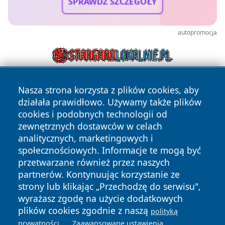
SPRAWDŹ SZCZEGÓŁY
autopromocja
Nasza strona korzysta z plików cookies, aby
działała prawidłowo. Używamy także plików
cookies i podobnych technologii od
zewnętrznych dostawców w celach
analitycznych, marketingowych i
Copyright © 2026 bielskonews.pl Wszystkie prawa
społecznościowych. Informacje te mogą być
zastrzeżone.
przetwarzane również przez naszych
partnerów. Kontynuując korzystanie ze
strony lub klikając „Przechodzę do serwisu",
Polityka
Polityka
News
Autorzy
wyrażasz zgodę na użycie dodatkowych
Prywatności
Cookies
plików cookies zgodnie z naszą
polityką
.
.
prywatności
Zaawansowane ustawienia