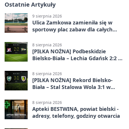
Ostatnie Artykuły
9 sierpnia 2026
Ulica Zamkowa zamieniła się w
sportowy plac zabaw dla całych
rodzin
8 sierpnia 2026
[PIŁKA NOŻNA] Podbeskidzie
Bielsko-Biała – Lechia Gdańsk 2:2 w
Betclic 1. lidze. Emocje do końca w
Bielsku-Białej
8 sierpnia 2026
[PIŁKA NOŻNA] Rekord Bielsko-
Biała – Stal Stalowa Wola 3:1 w
Betclic 2. lidze
8 sierpnia 2026
Apteki BESTWINA, powiat bielski -
adresy, telefony, godziny otwarcia