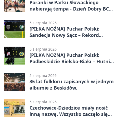
Poranki w Parku Słowackiego
nabierają tempa - Dzień Dobry BCK
wraca
5 sierpnia 2026
[PIŁKA NOŻNA] Puchar Polski:
Sandecja Nowy Sącz – Rekord
Bielsko-Biała 3:0
5 sierpnia 2026
[PIŁKA NOŻNA] Puchar Polski:
Podbeskidzie Bielsko-Biała – Hutnik
Kraków 2:0. Dwa gole K. Twardosza
w Dankowicach
5 sierpnia 2026
35 lat folkloru zapisanych w jednym
albumie z Beskidów.
5 sierpnia 2026
Czechowice-Dziedzice miały nosić
inną nazwę. Wszystko zaczęło się