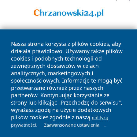
Nasza strona korzysta z plików cookies, aby
działała prawidłowo. Używamy także plików
cookies i podobnych technologii od
zewnętrznych dostawców w celach
Copyright © 2026 bielskonews.pl Wszystkie prawa
analitycznych, marketingowych i
zastrzeżone.
społecznościowych. Informacje te mogą być
przetwarzane również przez naszych
partnerów. Kontynuując korzystanie ze
Polityka
Polityka
News
Autorzy
strony lub klikając „Przechodzę do serwisu",
Prywatności
Cookies
wyrażasz zgodę na użycie dodatkowych
plików cookies zgodnie z naszą
polityką
.
.
prywatności
Zaawansowane ustawienia