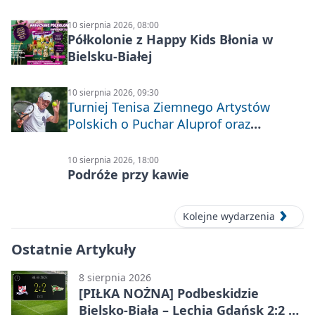
10 sierpnia 2026, 08:00
Półkolonie z Happy Kids Błonia w
Bielsku-Białej
10 sierpnia 2026, 09:30
Turniej Tenisa Ziemnego Artystów
Polskich o Puchar Aluprof oraz
Deblowo-Mixtowy Turniej Tenisa o
Puchar Prezydenta Miasta Bielska-
10 sierpnia 2026, 18:00
Białej
Podróże przy kawie
Kolejne wydarzenia
Ostatnie Artykuły
8 sierpnia 2026
[PIŁKA NOŻNA] Podbeskidzie
Bielsko-Biała – Lechia Gdańsk 2:2 w