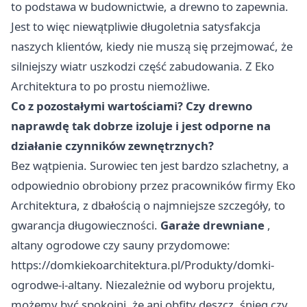
to podstawa w budownictwie, a drewno to zapewnia.
Jest to więc niewątpliwie długoletnia satysfakcja
naszych klientów, kiedy nie muszą się przejmować, że
silniejszy wiatr uszkodzi część zabudowania. Z Eko
Architektura to po prostu niemożliwe.
Co z pozostałymi wartościami? Czy drewno
naprawdę tak dobrze izoluje i jest odporne na
działanie czynników zewnętrznych?
Bez wątpienia. Surowiec ten jest bardzo szlachetny, a
odpowiednio obrobiony przez pracowników firmy Eko
Architektura, z dbałością o najmniejsze szczegóły, to
gwarancja długowieczności.
Garaże drewniane
,
altany ogrodowe czy sauny przydomowe:
https://domkiekoarchitektura.pl/Produkty/domki-
ogrodwe-i-altany
. Niezależnie od wyboru projektu,
możemy być spokojni, że ani obfity deszcz, śnieg czy