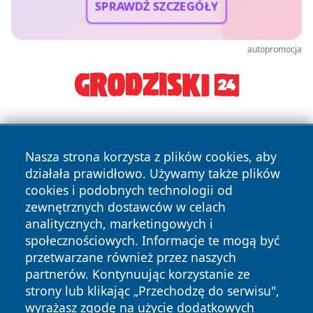
SPRAWDŹ SZCZEGÓŁY
autopromocja
Nasza strona korzysta z plików cookies, aby
działała prawidłowo. Używamy także plików
cookies i podobnych technologii od
zewnętrznych dostawców w celach
Copyright © 2026 bielskonews.pl Wszystkie prawa
analitycznych, marketingowych i
zastrzeżone.
społecznościowych. Informacje te mogą być
przetwarzane również przez naszych
partnerów. Kontynuując korzystanie ze
Polityka
Polityka
News
Autorzy
strony lub klikając „Przechodzę do serwisu",
Prywatności
Cookies
wyrażasz zgodę na użycie dodatkowych