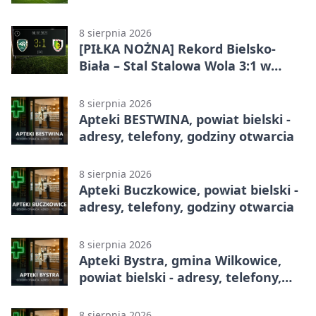
Betclic 1. lidze. Emocje do końca w
Bielsku-Białej
8 sierpnia 2026
[PIŁKA NOŻNA] Rekord Bielsko-
Biała – Stal Stalowa Wola 3:1 w
Betclic 2. lidze
8 sierpnia 2026
Apteki BESTWINA, powiat bielski -
adresy, telefony, godziny otwarcia
8 sierpnia 2026
Apteki Buczkowice, powiat bielski -
adresy, telefony, godziny otwarcia
8 sierpnia 2026
Apteki Bystra, gmina Wilkowice,
powiat bielski - adresy, telefony,
godziny otwarcia
8 sierpnia 2026