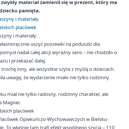
wykły materiał zamienił się w prezent, który ma
o dziecku pamięta.
aszyny i materiały
ielskich placówek
szyny i materiały
łasnoręcznie uszyć poszewki na poduszki dla
pomysł nadał całej akcji wyraźny sens – nie chodziło o
zu i przekazać dalej.
trochę inny, ale wszystkie szyte z myślą o dzieciach.
iła uwagę, że wydarzenie miało nie tylko rodzinny
u miał nie tylko radosny, rodzinny charakter, ale
a Magner.
elskich placówek
Placówek Opiekuńczo-Wychowawczych w Bielsku-
ie. To właśnie tam trafi efekt wspólnego szycia – 110