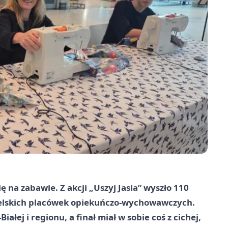
ię na zabawie. Z akcji „Uszyj Jasia” wyszło 110
 bielskich placówek opiekuńczo-wychowawczych.
ałej i regionu, a finał miał w sobie coś z cichej,