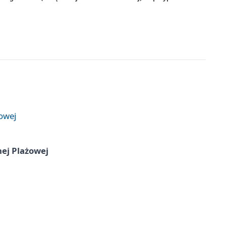
żowej
nej Plażowej