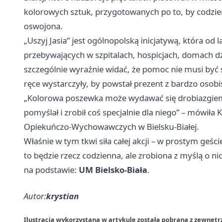
kolorowych sztuk, przygotowanych po to, by codzienn
oswojona.
„Uszyj Jasia” jest ogólnopolską inicjatywą, która od 
przebywających w szpitalach, hospicjach, domach dz
szczególnie wyraźnie widać, że pomoc nie musi być 
ręce wystarczyły, by powstał prezent z bardzo osob
„Kolorowa poszewka może wydawać się drobiazgiem, a
pomyślał i zrobił coś specjalnie dla niego” – mówił
Opiekuńczo-Wychowawczych w Bielsku-Białej.
Właśnie w tym tkwi siła całej akcji – w prostym geście
to będzie rzecz codzienna, ale zrobiona z myślą o n
na podstawie:
UM Bielsko-Biała
.
Autor:
krystian
Ilustracja wykorzystana w artykule została pobrana z zewnętrz