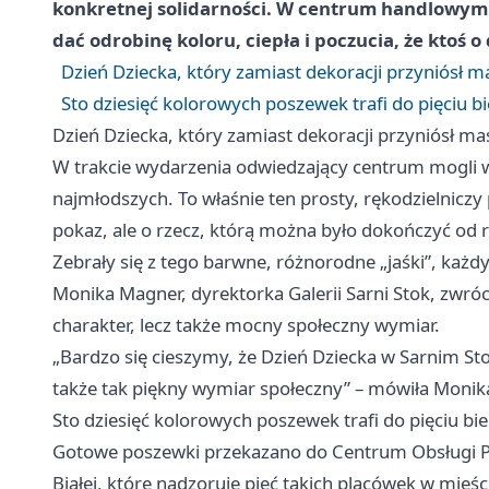
konkretnej solidarności. W centrum handlowym z
dać odrobinę koloru, ciepła i poczucia, że ktoś 
Dzień Dziecka, który zamiast dekoracji przyniósł m
Sto dziesięć kolorowych poszewek trafi do pięciu b
Dzień Dziecka, który zamiast dekoracji przyniósł ma
W trakcie wydarzenia odwiedzający centrum mogli w
najmłodszych. To właśnie ten prosty, rękodzielniczy 
pokaz, ale o rzecz, którą można było dokończyć od ra
Zebrały się z tego barwne, różnorodne „jaśki”, każdy 
Monika Magner, dyrektorka Galerii Sarni Stok, zwróc
charakter, lecz także mocny społeczny wymiar.
„Bardzo się cieszymy, że Dzień Dziecka w Sarnim Stok
także tak piękny wymiar społeczny” – mówiła Monik
Sto dziesięć kolorowych poszewek trafi do pięciu bi
Gotowe poszewki przekazano do Centrum Obsługi 
Białej, które nadzoruje pięć takich placówek w mieśc