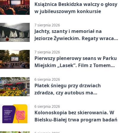
Książnica Beskidzka walczy o głosy
w jubileuszowym konkursie
7 sierpnia 2026
Jachty, szanty i memoriał na
Jeziorze Żywieckim. Regaty wracają
z tradycją
7 sierpnia 2026
Pierwszy plenerowy seans w Parku
Miejskim „Lasek”. Film z Tomem
Hanksem
6 sierpnia 2026
Płatek śniegu przy drzwiach
zdradza, czy autobus ma
klimatyzację
6 sierpnia 2026
Kolonoskopia bez skierowania. W
Bielsku-Białej trwa program badań