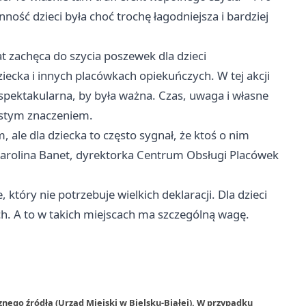
ość dzieci była choć trochę łagodniejsza i bardziej
lat zachęca do szycia poszewek dla dzieci
iecka i innych placówkach opiekuńczych. W tej akcji
spektakularna, by była ważna. Czas, uwaga i własne
istym znaczeniem.
le dla dziecka to często sygnał, że ktoś o nim
a Karolina Banet, dyrektorka Centrum Obsługi Placówek
, który nie potrzebuje wielkich deklaracji. Dla dzieci
ich. A to w takich miejscach ma szczególną wagę.
nego źródła (Urząd Miejski w Bielsku-Białej). W przypadku