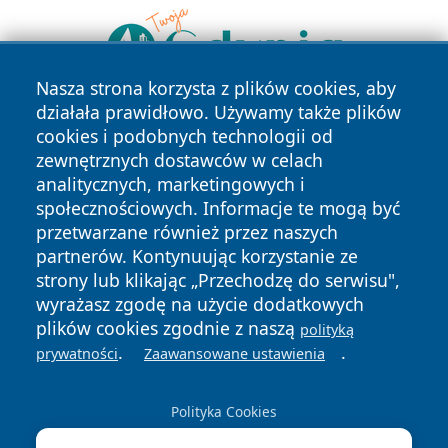
Nasza strona korzysta z plików cookies, aby
działała prawidłowo. Używamy także plików
cookies i podobnych technologii od
zewnętrznych dostawców w celach
analitycznych, marketingowych i
społecznościowych. Informacje te mogą być
przetwarzane również przez naszych
Copyright © 2026 bielskonews.pl Wszystkie prawa
partnerów. Kontynuując korzystanie ze
zastrzeżone.
strony lub klikając „Przechodzę do serwisu",
wyrażasz zgodę na użycie dodatkowych
plików cookies zgodnie z naszą
polityką
Polityka
Polityka
News
Autorzy
.
.
prywatności
Zaawansowane ustawienia
Prywatności
Cookies
Polityka Cookies