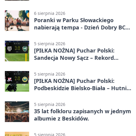
Bielska-Białej
6 sierpnia 2026
Poranki w Parku Słowackiego
nabierają tempa - Dzień Dobry BCK
wraca
5 sierpnia 2026
[PIŁKA NOŻNA] Puchar Polski:
Sandecja Nowy Sącz – Rekord
Bielsko-Biała 3:0
5 sierpnia 2026
[PIŁKA NOŻNA] Puchar Polski:
Podbeskidzie Bielsko-Biała – Hutnik
Kraków 2:0. Dwa gole K. Twardosza
w Dankowicach
5 sierpnia 2026
35 lat folkloru zapisanych w jednym
albumie z Beskidów.
5 sierpnia 2026