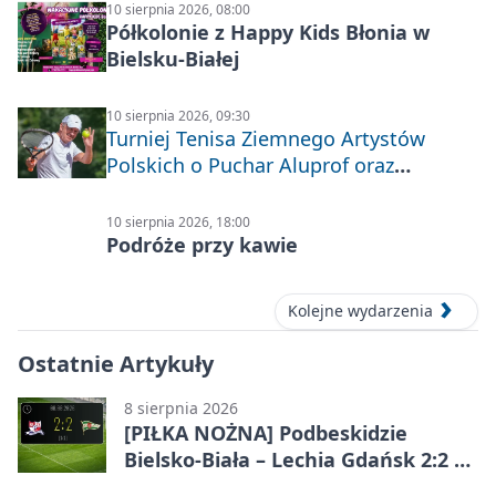
10 sierpnia 2026, 08:00
Półkolonie z Happy Kids Błonia w
Bielsku-Białej
10 sierpnia 2026, 09:30
Turniej Tenisa Ziemnego Artystów
Polskich o Puchar Aluprof oraz
Deblowo-Mixtowy Turniej Tenisa o
Puchar Prezydenta Miasta Bielska-
10 sierpnia 2026, 18:00
Białej
Podróże przy kawie
Kolejne wydarzenia
Ostatnie Artykuły
8 sierpnia 2026
[PIŁKA NOŻNA] Podbeskidzie
Bielsko-Biała – Lechia Gdańsk 2:2 w
Betclic 1. lidze. Emocje do końca w