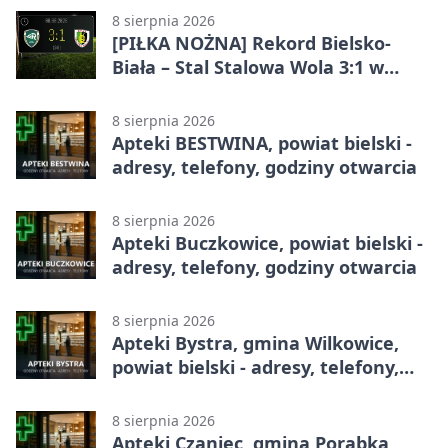
Bielsku-Białej
8 sierpnia 2026
[PIŁKA NOŻNA] Rekord Bielsko-
Biała – Stal Stalowa Wola 3:1 w
Betclic 2. lidze
8 sierpnia 2026
Apteki BESTWINA, powiat bielski -
adresy, telefony, godziny otwarcia
8 sierpnia 2026
Apteki Buczkowice, powiat bielski -
adresy, telefony, godziny otwarcia
8 sierpnia 2026
Apteki Bystra, gmina Wilkowice,
powiat bielski - adresy, telefony,
godziny otwarcia
8 sierpnia 2026
Apteki Czaniec, gmina Porąbka,