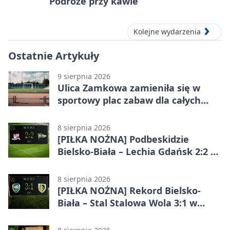
Białej
Podróże przy kawie
Kolejne wydarzenia
Ostatnie Artykuły
9 sierpnia 2026
Ulica Zamkowa zamieniła się w
sportowy plac zabaw dla całych
rodzin
8 sierpnia 2026
[PIŁKA NOŻNA] Podbeskidzie
Bielsko-Biała – Lechia Gdańsk 2:2 w
Betclic 1. lidze. Emocje do końca w
Bielsku-Białej
8 sierpnia 2026
[PIŁKA NOŻNA] Rekord Bielsko-
Biała – Stal Stalowa Wola 3:1 w
Betclic 2. lidze