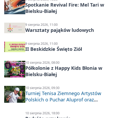
Spotkanie Revival Fire: Mel Tari w
Bielsku-Białej
9 sierpnia 2026, 11:00
Warsztaty pająków ludowych
9 sierpnia 2026, 11:00
II Beskidzkie Święto Ziół
10 sierpnia 2026, 08:00
Półkolonie z Happy Kids Błonia w
Bielsku-Białej
10 sierpnia 2026, 09:30
Turniej Tenisa Ziemnego Artystów
Polskich o Puchar Aluprof oraz
Deblowo-Mixtowy Turniej Tenisa o
Puchar Prezydenta Miasta Bielska-
10 sierpnia 2026, 18:00