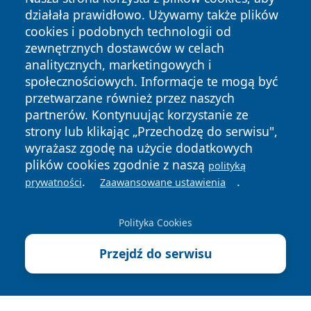
działała prawidłowo. Używamy także plików
cookies i podobnych technologii od
zewnętrznych dostawców w celach
analitycznych, marketingowych i
społecznościowych. Informacje te mogą być
przetwarzane również przez naszych
Copyright © 2026 bielskonews.pl Wszystkie prawa
partnerów. Kontynuując korzystanie ze
zastrzeżone.
strony lub klikając „Przechodzę do serwisu",
wyrażasz zgodę na użycie dodatkowych
plików cookies zgodnie z naszą
polityką
Polityka
Polityka
.
.
News
Autorzy
prywatności
Zaawansowane ustawienia
Prywatności
Cookies
Polityka Cookies
Przejdź do serwisu